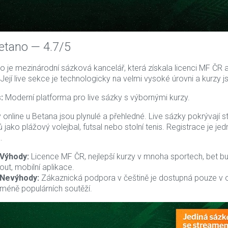
Betano — 4.7/5
o je mezinárodní sázková kancelář, která získala licenci MF ČR a
. Její live sekce je technologicky na velmi vysoké úrovni a kur
:
Moderní platforma pro live sázky s výbornými kurzy.
 online u Betana jsou plynulé a přehledné. Live sázky pokrývají
ů jako plážový volejbal, futsal nebo stolní tenis. Registrace je 
.
Výhody:
Licence MF ČR, nejlepší kurzy v mnoha sportech, bet build
out, mobilní aplikace.
Nevýhody:
Zákaznická podpora v češtině je dostupná pouze v 
méně populárních soutěží.