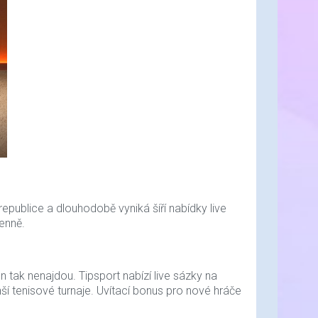
Silicone Star 200 ml
139,- Kč
150,- Kč
Skladem
114,87 Kč bez DPH
Pro
Zobrazit detaily
200,- Kč
Skladem
republice a dlouhodobě vyniká šíří nabídky live
denně.
 tak nenajdou. Tipsport nabízí live sázky na
í tenisové turnaje. Uvítací bonus pro nové hráče