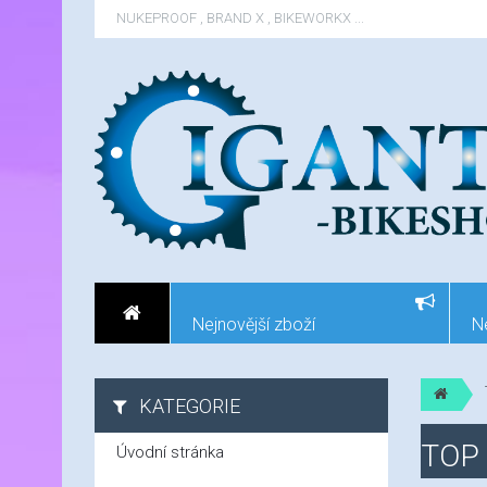
NUKEPROOF , BRAND X , BIKEWORKX ...
Nejnovější zboží
N
KATEGORIE
TOP 
Úvodní stránka