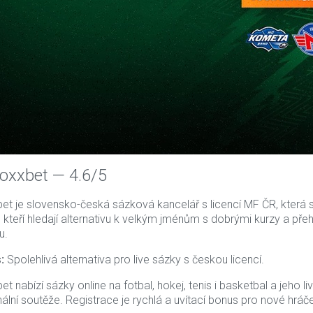
Doxxbet — 4.6/5
et je slovensko-česká sázková kancelář s licencí MF ČR, která se
, kteří hledají alternativu k velkým jménům s dobrými kurzy a př
u.
:
Spolehlivá alternativa pro live sázky s českou licencí.
t nabízí sázky online na fotbal, hokej, tenis i basketbal a jeho l
nální soutěže. Registrace je rychlá a uvítací bonus pro nové hráč