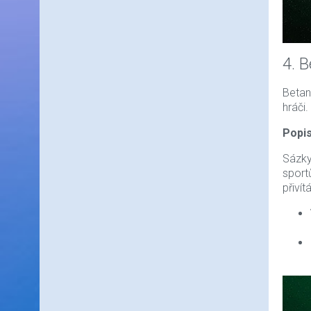
4. 
Betan
hráči
Popis
Sázky
sport
přivítá