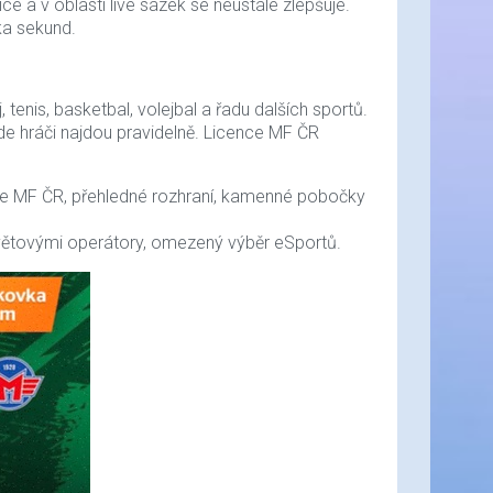
e a v oblasti live sázek se neustále zlepšuje.
ka sekund.
, tenis, basketbal, volejbal a řadu dalších sportů.
zde hráči najdou pravidelně. Licence MF ČR
nce MF ČR, přehledné rozhraní, kamenné pobočky
světovými operátory, omezený výběr eSportů.