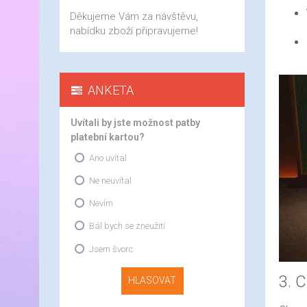
Děkujeme Vám za návštěvu,
nabídku zboží připravujeme!
ANKETA
Uvítali by jste možnost patby
platební kartou?
Ano uvítal
Ne neuvítal
Nevím
Bál bych se zneužití
Jsem švorc
3. 
HLASOVAT