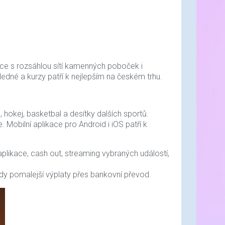
ice s rozsáhlou sítí kamenných poboček i
ledné a kurzy patří k nejlepším na českém trhu.
s, hokej, basketbal a desítky dalších sportů.
e. Mobilní aplikace pro Android i iOS patří k
-19%
-7%
Akční nabídka
aplikace, cash out, streaming vybraných událostí,
Nejprodávanější
dy pomalejší výplaty přes bankovní převod.