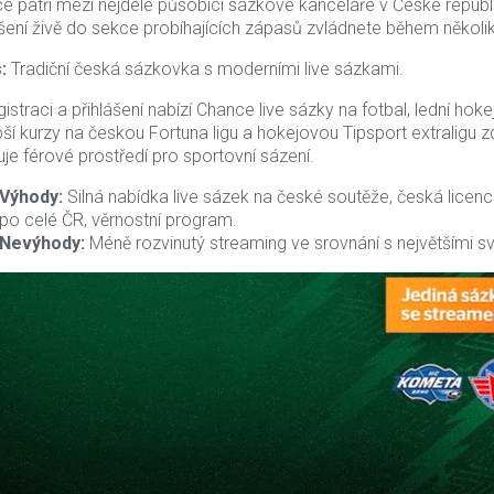
e patří mezi nejdéle působící sázkové kanceláře v České republic
ášení živě do sekce probíhajících zápasů zvládnete během několi
:
Tradiční česká sázkovka s moderními live sázkami.
istraci a přihlášení nabízí Chance live sázky na fotbal, lední hokej
pší kurzy na českou Fortuna ligu a hokejovou Tipsport extraligu 
uje férové prostředí pro sportovní sázení.
Výhody:
Silná nabídka live sázek na české soutěže, česká lice
po celé ČR, věrnostní program.
Nevýhody:
Méně rozvinutý streaming ve srovnání s největšími 