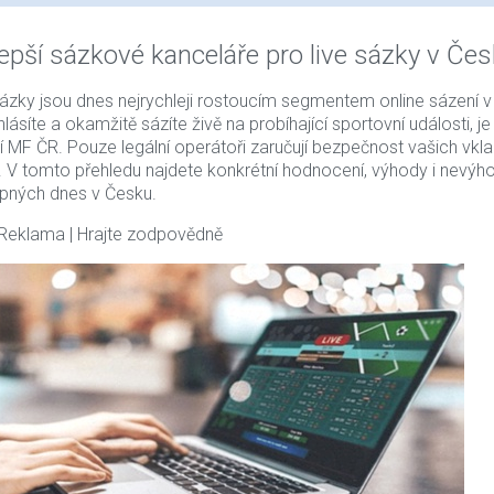
lepší sázkové kanceláře pro live sázky v Čes
sázky jsou dnes nejrychleji rostoucím segmentem online sázení v
hlásíte a okamžitě sázíte živě na probíhající sportovní události, 
cí MF ČR. Pouze legální operátoři zaručují bezpečnost vašich vkl
. V tomto přehledu najdete konkrétní hodnocení, výhody i nevýho
pných dnes v Česku.
 Reklama | Hrajte zodpovědně