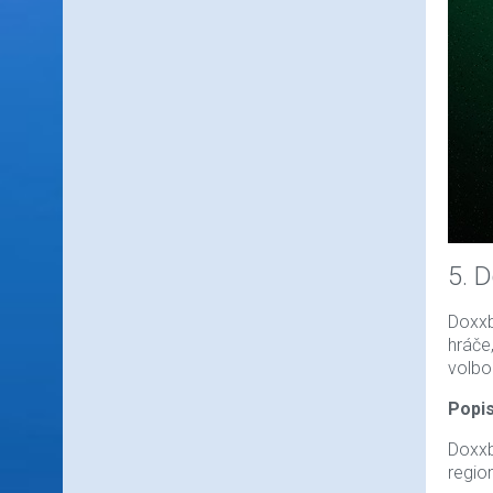
5. 
Doxxb
hráče
volbo
Popis
Doxxbe
regio