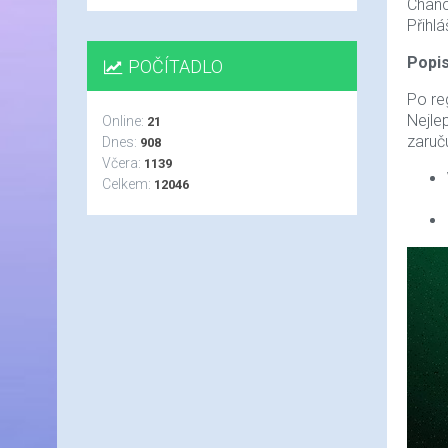
Chanc
Přihl
Popis
POČÍTADLO
Po reg
Nejle
Online:
21
zaruč
Dnes:
908
Včera:
1139
Celkem:
12046