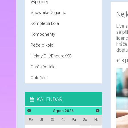
Výprodej
Snowbike Gigantic
Nej
Kompletní kola
Live 
se při
Komponenty
licen
hráče
Péče o kolo
dostu
Helmy DH/Enduro/XC
+18 |
Chrániče těla
Oblečení
KALENDÁŘ
Srpen
2026
Po
Út
St
Čt
Pá
So
Ne