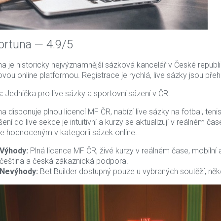
Fortuna — 4.9/5
na je historicky nejvýznamnější sázková kancelář v České republ
ovou online platformou. Registrace je rychlá, live sázky jsou přeh
:
Jednička pro live sázky a sportovní sázení v ČR.
a disponuje plnou licencí MF ČR, nabízí live sázky na fotbal, teni
šení do live sekce je intuitivní a kurzy se aktualizují v reálném čas
-18%
pe hodnoceným v kategorii sázek online.
Akční nabídka
Výhody:
Plná licence MF ČR, živé kurzy v reálném čase, mobilní 
ídka
Nejprodávanější
čeština a česká zákaznická podpora.
anější
Nevýhody:
Bet Builder dostupný pouze u vybraných soutěží, něk