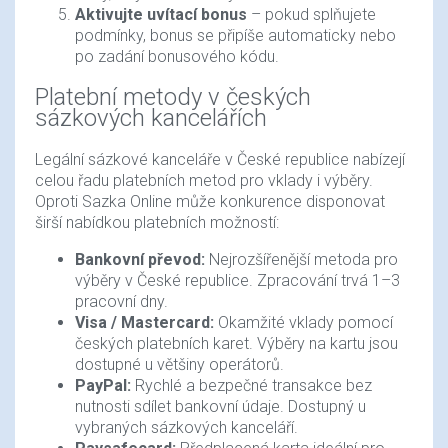
Aktivujte uvítací bonus
– pokud splňujete
podmínky, bonus se připíše automaticky nebo
po zadání bonusového kódu.
Platební metody v českých
sázkových kancelářích
Legální sázkové kanceláře v České republice nabízejí
celou řadu platebních metod pro vklady i výběry.
Oproti Sazka Online může konkurence disponovat
širší nabídkou platebních možností:
Bankovní převod:
Nejrozšířenější metoda pro
výběry v České republice. Zpracování trvá 1–3
pracovní dny.
Visa / Mastercard:
Okamžité vklady pomocí
českých platebních karet. Výběry na kartu jsou
dostupné u většiny operátorů.
PayPal:
Rychlé a bezpečné transakce bez
nutnosti sdílet bankovní údaje. Dostupný u
vybraných sázkových kanceláří.