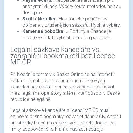
Paysafecard:
Předplacená karta ideální pro
anonymní vklady. Výběry touto metodou nejsou
dostupné.
Skrill / Neteller:
Elektronické peněženky
oblíbené u zkušenějších sázkařů. Rychlé výběry.
Kamenná pobočka:
U Fortuny a Chance je
možné vkládat i vybírat přímo na pobočce.
Legální sázkové kanceláře vs.
zahraniční bookmakeři bez licence
MF ČR
Při hledání alternativ k Sazka Online se na internetu
setkáte i s nabídkami zahraničních sázkových
kanceláří bez české licence. Je zásadní rozlišovat
mezi legálními operátory a těmi, kteří působí v České
republice nelegálně.
Legální sázkové kanceláře s licencí MF ČR musí
splňovat přísné podmínky: odvádět daně v ČR, chránit
prostředky hráčů na oddělených účtech, dodržovat
limity zodpovědného hraní a nabízet nástroje