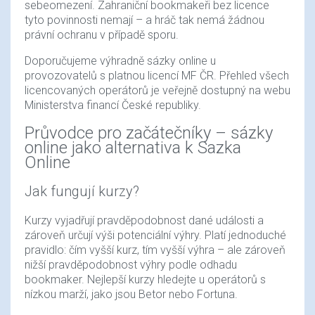
sebeomezení. Zahraniční bookmakeři bez licence
tyto povinnosti nemají – a hráč tak nemá žádnou
právní ochranu v případě sporu.
Doporučujeme výhradně sázky online u
provozovatelů s platnou licencí MF ČR. Přehled všech
licencovaných operátorů je veřejně dostupný na webu
Ministerstva financí České republiky.
Průvodce pro začátečníky – sázky
online jako alternativa k Sazka
Online
Jak fungují kurzy?
Kurzy vyjadřují pravděpodobnost dané události a
zároveň určují výši potenciální výhry. Platí jednoduché
pravidlo: čím vyšší kurz, tím vyšší výhra – ale zároveň
nižší pravděpodobnost výhry podle odhadu
bookmaker. Nejlepší kurzy hledejte u operátorů s
nízkou marží, jako jsou Betor nebo Fortuna.