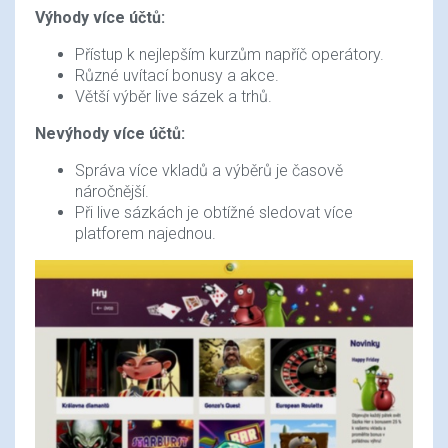
Výhody více účtů:
Přístup k nejlepším kurzům napříč operátory.
Různé uvítací bonusy a akce.
Větší výběr live sázek a trhů.
Nevýhody více účtů:
Správa více vkladů a výběrů je časově
náročnější.
Při live sázkách je obtížné sledovat více
platforem najednou.