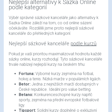
Nejlepší alternativy k Sazka Online
podle kategorií
Výběr správné sázkové kanceláře jako alternativy k
Sazka Online záleží na tom, co od online sázení
očekáváte. Rozdělili jsme proto nejlepší sázkové
kanceláře do přehledných kategorií.
Nejlepší sázkové kanceláře
podle kurzů
Pokud je vaší prioritou maximalizovat hodnotu každé
sázky online, kurzy rozhodují. Tyto sázkové kanceláře
trvale nabízejí nejlepší kurzy na českém trhu:
Fortuna:
Výborné kurzy zejména na fotbal,
hokej a tenis. Nízká marže v populárních ligách.
Betor:
Jedna z nejnižších marží dostupných v
České republice. Ideální pro value betting.
Betano:
Konkurenceschopné kurzy napříč
sporty, zejména na přední evropské fotbalové
ligy.
Tipsport:
Solidní kurzy doplněné o exkluzivní