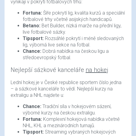
vynikají v pokrytí fotbalových trhů:
Fortuna:
Šíře pokrytí lig, kvalita kurzů a speciální
fotbalové trhy včetně asijských handicapů.
Betano:
Bet Builder, nízká marže na přední ligy,
live fotbalové sázky.
Tipsport:
Rozsáhlé pokrytí i méně sledovaných
lig, výborná live sekce na fotbal.
Chance:
Dobrá nabídka na českou ligu a
středoevropský fotbal.
Nejlepší sázkové kanceláře
na hokej
Lední hokej je v České republice sportem číslo jedna
– a sázkové kanceláře to vědí. Nejlepší kurzy na
extraligu a NHL najdete u:
Chance:
Tradiční síla v hokejovém sázení,
výborné kurzy na českou extraligu.
Fortuna:
Komplexní hokejová nabídka včetně
NHL, KHL a mezinárodních turnajů.
Tipsport:
Streaming vybraných hokejových