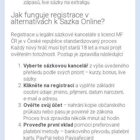
zápasů, live sázky na extraligu.
Jak funguje registrace v
alternativách k Sazka Online?
Registrace u legální sázkové kanceláře s licencí MF
ČR je v České republice standardizovaný proces.
Každý nový hráč musí být starší 18 let a musí projít
ověřením totožnosti. Postup je zpravidla následující:
Vyberte sázkovou kancelář
z výše uvedeného
přehledu podle svých priorit – kurzy, bonus, live
sázky.
Klikněte na registraci
a vyplňte základní
osobní údaje: jméno, příjmení, datum narození,
e-mail a adresu.
Ověřte svůj účet
– nahrání kopie občanského
průkazu nebo pasu je povinné ze zákona.
Proces trvá zpravidla několik minut až hodin.
Proveďte první vklad
pomocí preferované
platební metody – bankovního převodu, platební
karty, PayPal nebo Paysafecard.