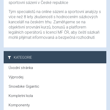
sportovní sázení v České republice
Tým specialistů na online sázení a sportovní analýzy s
více než 8 lety zkušeností s hodnocením sázkových
kanceláří na českém trhu. Zaměřujeme se na
objektivní srovnání kurzů, bonusů a platforem
legálních operátorů s licencí MF ČR, aby čeští sázkaři
mohli přijímat informovaná a bezpečná rozhodnutí.
KATEGORIE
Úvodní stránka
Výprodej
Snowbike Gigantic
Kompletní kola
Komponenty