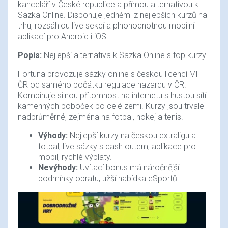
kanceláří v České republice a přímou alternativou k
Sazka Online. Disponuje jedněmi z nejlepších kurzů na
trhu, rozsáhlou live sekcí a plnohodnotnou mobilní
aplikací pro Android i iOS.
Popis:
Nejlepší alternativa k Sazka Online s top kurzy.
Fortuna provozuje sázky online s českou licencí MF
ČR od samého počátku regulace hazardu v ČR.
Kombinuje silnou přítomnost na internetu s hustou sítí
kamenných poboček po celé zemi. Kurzy jsou trvale
nadprůměrné, zejména na fotbal, hokej a tenis.
Výhody:
Nejlepší kurzy na českou extraligu a
fotbal, live sázky s cash outem, aplikace pro
mobil, rychlé výplaty.
Nevýhody:
Uvítací bonus má náročnější
podmínky obratu, užší nabídka eSportů.