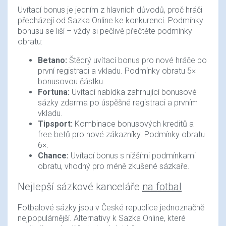
Uvítací bonus je jedním z hlavních důvodů, proč hráči
přecházejí od Sazka Online ke konkurenci. Podmínky
bonusu se liší – vždy si pečlivě přečtěte podmínky
obratu:
Betano:
Štědrý uvítací bonus pro nové hráče po
první registraci a vkladu. Podmínky obratu 5×
bonusovou částku.
Fortuna:
Uvítací nabídka zahrnující bonusové
sázky zdarma po úspěšné registraci a prvním
vkladu.
Tipsport:
Kombinace bonusových kreditů a
free betů pro nové zákazníky. Podmínky obratu
6×.
Chance:
Uvítací bonus s nižšími podmínkami
obratu, vhodný pro méně zkušené sázkaře.
Nejlepší sázkové kanceláře
na fotbal
Fotbalové sázky jsou v České republice jednoznačně
nejpopulárnější. Alternativy k Sazka Online, které