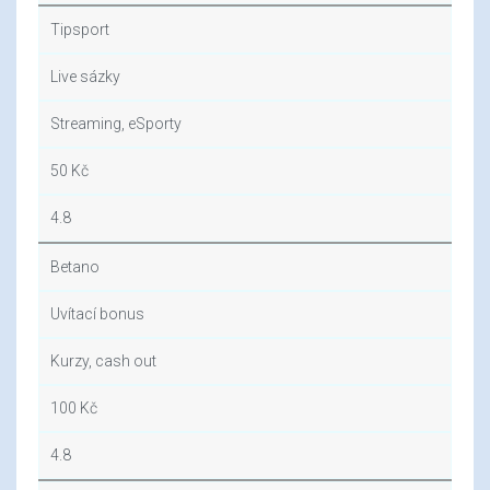
Tipsport
Live sázky
Streaming, eSporty
50 Kč
4.8
Betano
Uvítací bonus
Kurzy, cash out
100 Kč
4.8