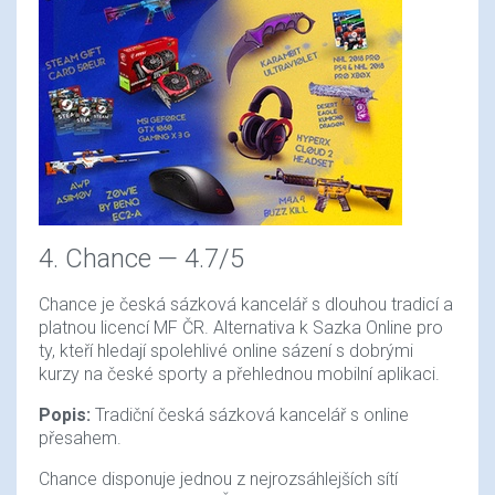
4. Chance — 4.7/5
Chance je česká sázková kancelář s dlouhou tradicí a
platnou licencí MF ČR. Alternativa k Sazka Online pro
ty, kteří hledají spolehlivé online sázení s dobrými
kurzy na české sporty a přehlednou mobilní aplikaci.
Popis:
Tradiční česká sázková kancelář s online
přesahem.
Chance disponuje jednou z nejrozsáhlejších sítí