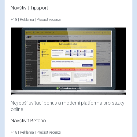
Navštívit Tipsport
+18 | Reklama | Přečíst recenzi
Nejlepší uvítací bonus a moderní platforma pro sázky
online
Navštívit Betano
+18 | Reklama | Přečíst recenzi