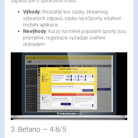
zápasu, jde o špičkovou volbu.
Výhody:
Rozsáhlé live sázky, streaming
vybraných zápasů, sázky na eSporty, intuitivní
mobilní aplikace.
Nevýhody:
Kurzy na méně populární sporty jsou
průměrné, registrace vyžaduje ověření
dokladem.
3. Betano — 4.8/5