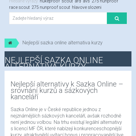
Hledané výrazy:
nukeproof
,
scout
,
ard
,
avs
,
275 nunproof
race scout
,
275 nunproof scout
,
hlavove slozeni
Nejlepší sazka online alternativa kurzy
NEJLEPŠÍ SAZKA ONLINE
ALTERNATIVA KURZY
Nejlepší alternativy k Sazka Online –
srovnání kurzů a sázkových
kanceláří
Sazka Online je v České republice jednou z
nejznámějších sázkových kanceláří, avšak rozhodně
není jedinou volbou. Na trhu existují legální alternativy
s licencí MF ČR, které nabízejí konkurenceschopnější
kurzy, atraktivnější uvítací bonus i propracovanější live