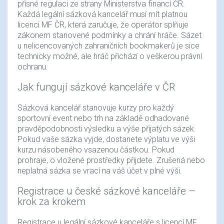
přísné regulaci ze strany Ministerstva financí ČR.
Každá legální sázková kancelář musí mít platnou
licenci MF ČR, která zaručuje, že operátor splňuje
zákonem stanovené podmínky a chrání hráče. Sázet
u nelicencovaných zahraničních bookmakerů je sice
technicky možné, ale hráč přichází o veškerou právní
ochranu.
Jak fungují sázkové kanceláře v ČR
Sázková kancelář stanovuje kurzy pro každý
sportovní event nebo trh na základě odhadované
pravděpodobnosti výsledku a výše přijatých sázek.
Pokud vaše sázka vyjde, dostanete výplatu ve výši
kurzu násobeného vsazenou částkou. Pokud
prohraje, o vložené prostředky přijdete. Zrušená nebo
neplatná sázka se vrací na váš účet v plné výši.
Registrace u české sázkové kanceláře –
krok za krokem
Registrace u legální sázkové kanceláře s licencí MF