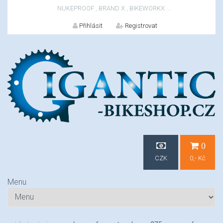
NUKEPROOF , BRAND X , BIKEWORKX ...
Přihlásit
Registrovat
Přihlášení
0
CZK
0,- Kč
Menu
Nový zákazník?
EUR