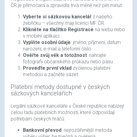
ČR je přímočará a zpravidla trvá méně než pět minut:
Vyberte si sázkovou kancelář
z našeho
žebříčku – všechny mají licenci MF ČR.
Klikněte na tlačítko Registrace
na webu nebo
v mobilní aplikaci.
Vyplňte osobní údaje
: jméno, příjmení, datum
narození, e-mail a telefonní číslo.
Ověřte svůj věk a totožnost
: nahrajte
fotografii občanského průkazu nebo pasu.
Proveďte první vklad
zvolenou platební
metodou a začněte sázet.
Platební metody dostupné v českých
sázkových kancelářích
Legální sázkové kanceláře v České republice nabízejí
celou řadu platebních možností, které odpovídají
potřebám českých hráčů:
Bankovní převod
: nejrozšířenější metoda
výběru výher, bezpečná a ověřená.