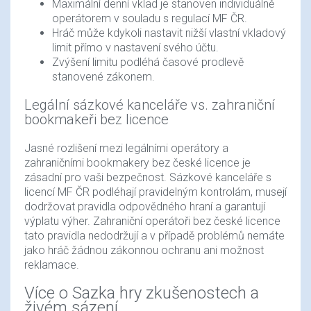
Maximální denní vklad je stanoven individuálně
operátorem v souladu s regulací MF ČR.
Hráč může kdykoli nastavit nižší vlastní vkladový
limit přímo v nastavení svého účtu.
Zvýšení limitu podléhá časové prodlevě
stanovené zákonem.
Legální sázkové kanceláře vs. zahraniční
bookmakeři bez licence
Jasné rozlišení mezi legálními operátory a
zahraničními bookmakery bez české licence je
zásadní pro vaši bezpečnost. Sázkové kanceláře s
licencí MF ČR podléhají pravidelným kontrolám, musejí
dodržovat pravidla odpovědného hraní a garantují
výplatu výher. Zahraniční operátoři bez české licence
tato pravidla nedodržují a v případě problémů nemáte
jako hráč žádnou zákonnou ochranu ani možnost
reklamace.
Více o Sazka hry zkušenostech a
živém sázení