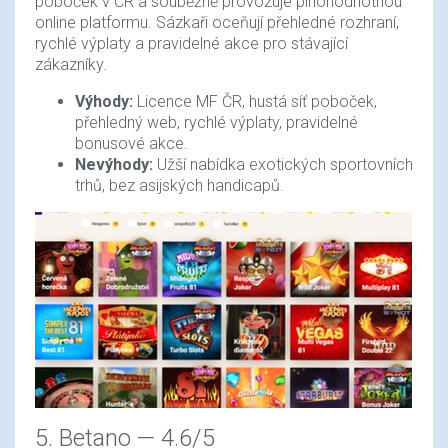
poboček v ČR a souběžně provozuje plnohodnotnou
online platformu. Sázkaři oceňují přehledné rozhraní,
rychlé výplaty a pravidelné akce pro stávající
zákazníky.
Výhody:
Licence MF ČR, hustá síť poboček,
přehledný web, rychlé výplaty, pravidelné
bonusové akce.
Nevýhody:
Užší nabídka exotických sportovních
trhů, bez asijských handicapů.
5. Betano — 4.6/5