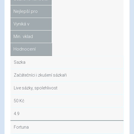
Nejlepší pro
Vyniká v
Min. vklad
Hodnocení
Sazka
Začátečníci i zkušení sázkaři
Live sázky, spolehlivost
50 Kč
4.9
Fortuna