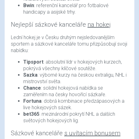
Bwin
: referenční kancelář pro fotbalové
handicapy a asijské trhy.
Nejlepší sázkové kanceláře
na hokej
Lední hokej je v Česku druhým nejsledovanějším
sportem a sázkové kanceláře tomu přizpůsobují svoji
nabídku:
Tipsport
: absolutní lídr v hokejových kurzech,
pokrývá všechny klíčové soutěže.
Sazka
: výborné kurzy na českou extraligu, NHL i
mistrovství světa.
Chance
: solidní hokejová nabídka se
zaměřením na česky hovořící sázkaře.
Fortuna
: dobrá kombinace předzápasových a
live hokejových sázek.
bet365
: mezinárodní pokrytí NHL a dalších
světových hokejových lig.
Sázkové kanceláře
s uvítacím bonusem