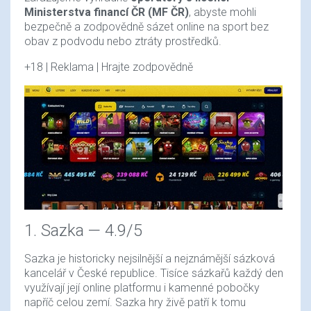
Ministerstva financí ČR (MF ČR)
, abyste mohli
bezpečně a zodpovědně sázet online na sport bez
obav z podvodu nebo ztráty prostředků.
+18 | Reklama | Hrajte zodpovědně
1. Sazka — 4.9/5
Sazka je historicky nejsilnější a nejznámější sázková
kancelář v České republice. Tisíce sázkařů každý den
využívají její online platformu i kamenné pobočky
napříč celou zemí. Sazka hry živě patří k tomu