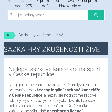
Hledané výrazy:
nukeproof
,
scout
,
ard
,
avs
,
275 nunproof
race scout
,
275 nunproof scout
,
hlavove slozeni
Sazka hry zkušenosti živě
SAZKA HRY ZKUŠENOSTI ŽIVĚ
Nejlepší sázkové kanceláře na sport
v České republice
Na gigantic-bikeshop.cz pravidelně analyzujeme a
porovnáváme
všechny legální sázkové kanceláře
v České republice
a nezávisle hodnotíme klíčové
faktory: výši kurzů, rychlost výplat, kvalitu live sázek a
celkovou spolehlivost operátora. Do žebříčku
zařazujeme výhradně
operátory s licencí