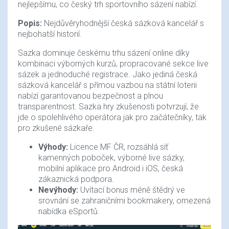
nejlepšímu, co český trh sportovního sázení nabízí.
Popis:
Nejdůvěryhodnější česká sázková kancelář s
nejbohatší historií.
Sazka dominuje českému trhu sázení online díky
kombinaci výborných kurzů, propracované sekce live
sázek a jednoduché registrace. Jako jediná česká
sázková kancelář s přímou vazbou na státní loterii
nabízí garantovanou bezpečnost a plnou
transparentnost. Sazka hry zkušenosti potvrzují, že
jde o spolehlivého operátora jak pro začátečníky, tak
pro zkušené sázkaře.
Výhody:
Licence MF ČR, rozsáhlá síť
kamenných poboček, výborné live sázky,
mobilní aplikace pro Android i iOS, česká
zákaznická podpora.
Nevýhody:
Uvítací bonus méně štědrý ve
srovnání se zahraničními bookmakery, omezená
nabídka eSportů.