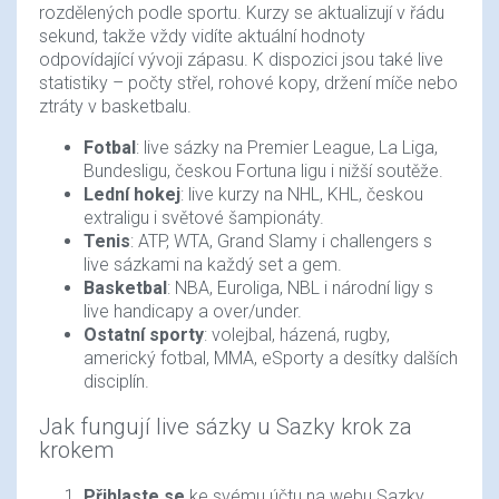
rozdělených podle sportu. Kurzy se aktualizují v řádu
sekund, takže vždy vidíte aktuální hodnoty
odpovídající vývoji zápasu. K dispozici jsou také live
statistiky – počty střel, rohové kopy, držení míče nebo
ztráty v basketbalu.
Fotbal
: live sázky na Premier League, La Liga,
Bundesligu, českou Fortuna ligu i nižší soutěže.
Lední hokej
: live kurzy na NHL, KHL, českou
extraligu i světové šampionáty.
Tenis
: ATP, WTA, Grand Slamy i challengers s
live sázkami na každý set a gem.
Basketbal
: NBA, Euroliga, NBL i národní ligy s
live handicapy a over/under.
Ostatní sporty
: volejbal, házená, rugby,
americký fotbal, MMA, eSporty a desítky dalších
disciplín.
Jak fungují live sázky u Sazky krok za
krokem
Přihlaste se
ke svému účtu na webu Sazky