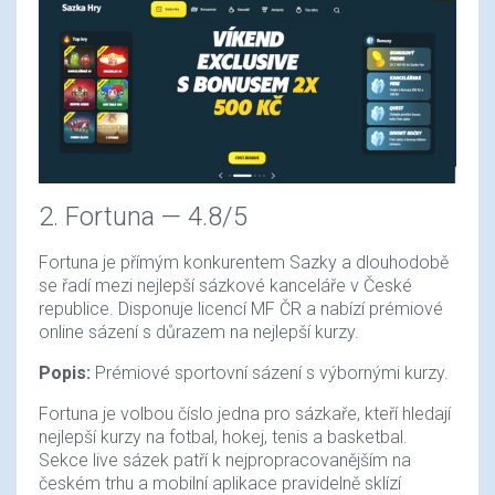
2. Fortuna — 4.8/5
Fortuna je přímým konkurentem Sazky a dlouhodobě
se řadí mezi nejlepší sázkové kanceláře v České
republice. Disponuje licencí MF ČR a nabízí prémiové
online sázení s důrazem na nejlepší kurzy.
Popis:
Prémiové sportovní sázení s výbornými kurzy.
Fortuna je volbou číslo jedna pro sázkaře, kteří hledají
nejlepší kurzy na fotbal, hokej, tenis a basketbal.
Sekce live sázek patří k nejpropracovanějším na
českém trhu a mobilní aplikace pravidelně sklízí