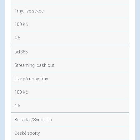
Trhy, live sekce
100 Kč
4.5
bet365
Streaming, cash out
Live přenosy, trhy
100 Kč
4.5
Betradar/Synot Tip
České sporty