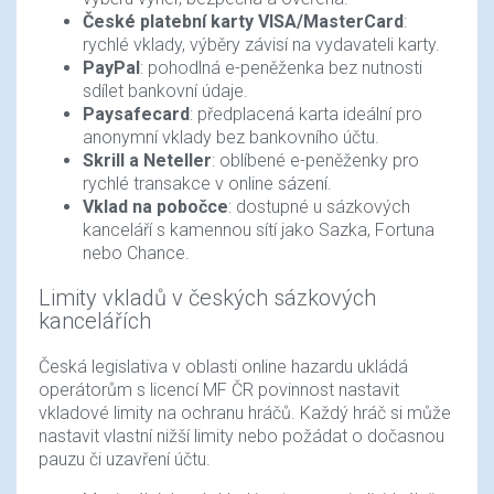
České platební karty VISA/MasterCard
:
rychlé vklady, výběry závisí na vydavateli karty.
PayPal
: pohodlná e-peněženka bez nutnosti
sdílet bankovní údaje.
Paysafecard
: předplacená karta ideální pro
anonymní vklady bez bankovního účtu.
Skrill a Neteller
: oblíbené e-peněženky pro
rychlé transakce v online sázení.
Vklad na pobočce
: dostupné u sázkových
kanceláří s kamennou sítí jako Sazka, Fortuna
nebo Chance.
Limity vkladů v českých sázkových
kancelářích
Česká legislativa v oblasti online hazardu ukládá
operátorům s licencí MF ČR povinnost nastavit
vkladové limity na ochranu hráčů. Každý hráč si může
nastavit vlastní nižší limity nebo požádat o dočasnou
pauzu či uzavření účtu.