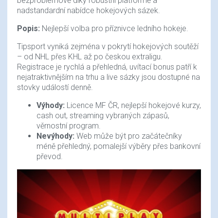
bezproblémově díky robustní platformě a
nadstandardní nabídce hokejových sázek.
Popis:
Nejlepší volba pro příznivce ledního hokeje.
Tipsport vyniká zejména v pokrytí hokejových soutěží
– od NHL přes KHL až po českou extraligu.
Registrace je rychlá a přehledná, uvítací bonus patří k
nejatraktivnějším na trhu a live sázky jsou dostupné na
stovky událostí denně.
Výhody:
Licence MF ČR, nejlepší hokejové kurzy,
cash out, streaming vybraných zápasů,
věrnostní program.
Nevýhody:
Web může být pro začátečníky
méně přehledný, pomalejší výběry přes bankovní
převod.