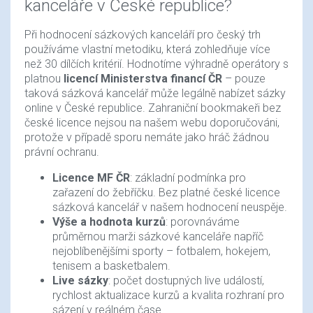
kanceláře v České republice?
Při hodnocení sázkových kanceláří pro český trh
používáme vlastní metodiku, která zohledňuje více
než 30 dílčích kritérií. Hodnotíme výhradně operátory s
platnou
licencí Ministerstva financí ČR
– pouze
taková sázková kancelář může legálně nabízet sázky
online v České republice. Zahraniční bookmakeři bez
české licence nejsou na našem webu doporučováni,
protože v případě sporu nemáte jako hráč žádnou
právní ochranu.
Licence MF ČR
: základní podmínka pro
zařazení do žebříčku. Bez platné české licence
sázková kancelář v našem hodnocení neuspěje.
Výše a hodnota kurzů
: porovnáváme
průměrnou marži sázkové kanceláře napříč
nejoblíbenějšími sporty – fotbalem, hokejem,
tenisem a basketbalem.
Live sázky
: počet dostupných live událostí,
rychlost aktualizace kurzů a kvalita rozhraní pro
sázení v reálném čase.