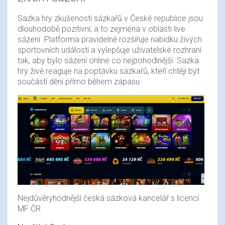
Sazka hry zkušenosti sázkařů v České republice jsou
dlouhodobě pozitivní, a to zejména v oblasti live
sázení. Platforma pravidelně rozšiřuje nabídku živých
sportovních událostí a vylepšuje uživatelské rozhraní
tak, aby bylo sázení online co nejpohodlnější. Sazka
hry živě reaguje na poptávku sázkařů, kteří chtějí být
součástí dění přímo během zápasu.
Nejdůvěryhodnější česká sázková kancelář s licencí
MF ČR