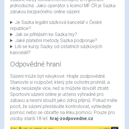
jednoduchá. Jako operátor s licencí MF ČR je Sazka
zárukou bezpečného online sázení.
Je Sazka legální sázková kancelář v České
republice?
Jak se přihlásím ke Sazka hry?
Jaké platební metody Sazka podporuje?
Liší se kurzy Sazky od ostatních sázkových
kanceláří?
Odpovědné hraní
Sázení může být návykové. Hrajte zodpovědně.
Stanovte si rozpočet, který jste ochotni prohrát, a
nikdy nesázejte více, než si můžete dovolit ztratit.
Sportovní sázení online je určeno výhradně pro
zábavu a nesmí sloužit jako zdroj příjmů. Pokud máte
pocit, že sázení přestáváte kontrolovat, vyhledejte
pomoc nebo se obraťte na linku pomoci. Pouze pro
osoby starší 18 let.
hraj-zodpovedne.cz