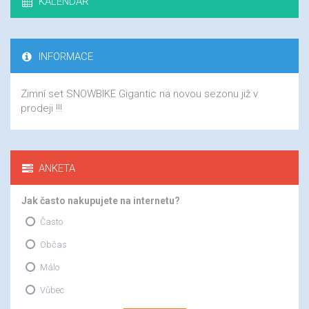
KALENDÁŘ
INFORMACE
Zimní set SNOWBIKE Gigantic na novou sezonu již v
prodeji !!!
ANKETA
Jak často nakupujete na internetu?
Často
Občas
Málo
Vůbec