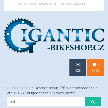
NUKEPROOF , BRAND X , BIKEWORKX , MANOBIKE ...
0
CZK
0,- Kč
Hledané výrazy:
nukeproof
,
scout
,
275 nunproof race scout
,
ard
,
avs
,
275 nunproof scout
,
hlavove slozeni
EUR