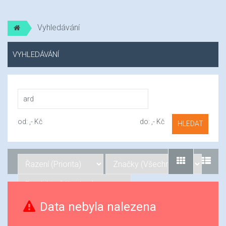
Vyhledávání
VYHLEDÁVÁNÍ
od:
,- Kč
do:
,- Kč
HLEDAT
Data nebyla nalezena