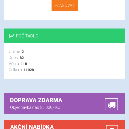
HLASOVAT
POČÍTADLO
Online:
2
Dnes:
82
Včera:
118
Celkem:
11028
DOPRAVA ZDARMA
Objednávka nad 25 000,- Kč
AKČNÍ NABÍDKA