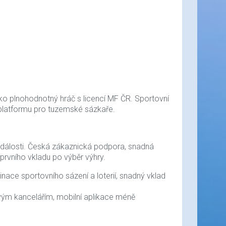
ako plnohodnotný hráč s licencí MF ČR. Sportovní
u platformu pro tuzemské sázkaře.
ní události. Česká zákaznická podpora, snadná
prvního vkladu po výběr výhry.
ace sportovního sázení a loterií, snadný vklad
vým kancelářím, mobilní aplikace méně