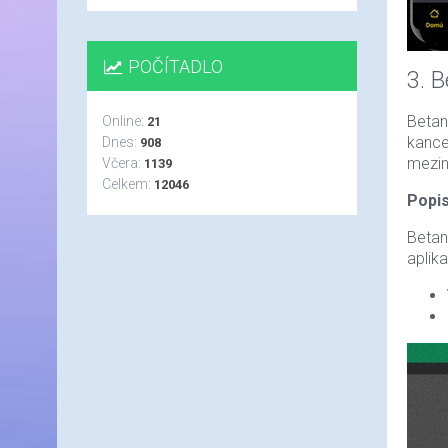
POČÍTADLO
3. 
Betan
Online:
21
kance
Dnes:
908
mezin
Včera:
1139
Celkem:
12046
Popis
Betan
aplik