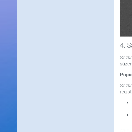
4. 
Sazka
sázen
Popis
Sazka
regis