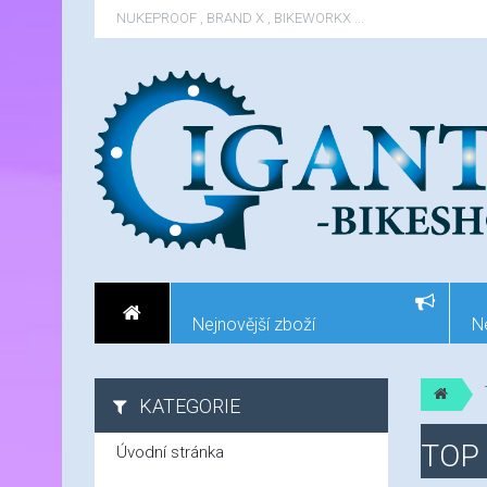
NUKEPROOF , BRAND X , BIKEWORKX ...
Nejnovější zboží
N
KATEGORIE
TOP
Úvodní stránka