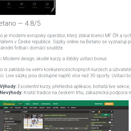
Betano — 4.8/5
o je moderní evropský operátor, který získal licenci MF ČR a ry
lářemi v České republice. Sázky online na Betano se vyznačují p
árodní fotbal i domácí soutěže.
:
Moderní design, skvělé kurzy a štědrý uvítací bonus.
o si zakládá na velmi konkurenceschopných kurzech a uživatelsky
aci. Live sázky jsou dostupné napříč více než 30 sporty. Uvítací b
Výhody:
Excelentní kurzy, přehledná aplikace, bohatá live sekce
Nevýhody:
Kratší tradice na českém trhu, zákaznická podpora n