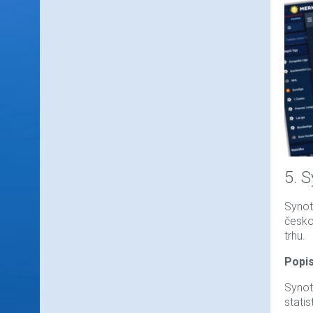
5. 
Synot
česko
trhu.
Popis
Synot
stati