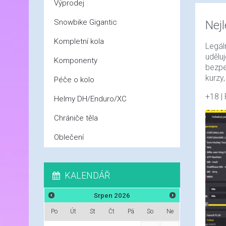
Výprodej
Snowbike Gigantic
Nej
Kompletní kola
Legál
udělu
Komponenty
bezpe
kurzy,
Péče o kolo
+18 |
Helmy DH/Enduro/XC
Chrániče těla
Oblečení
KALENDÁŘ
Srpen
2026
Po
Út
St
Čt
Pá
So
Ne