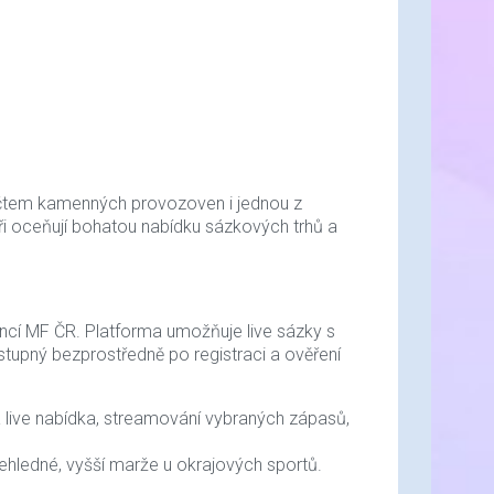
Silicone Star 200 ml
139,- Kč
150,- Kč
Skladem
114,87 Kč bez DPH
Pro
Zobrazit detaily
200,- Kč
Skladem
počtem kamenných provozoven i jednou z
aři oceňují bohatou nabídku sázkových trhů a
cencí MF ČR. Platforma umožňuje live sázky s
stupný bezprostředně po registraci a ověření
 live nabídka, streamování vybraných zápasů,
hledné, vyšší marže u okrajových sportů.