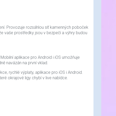
ení. Provozuje rozsáhlou síť kamenných poboček
že vaše prostředky jsou v bezpečí a výhry budou
y. Mobilní aplikace pro Android i iOS umožňuje
dně navázán na první vklad.
-19%
-7%
e, rychlé výplaty, aplikace pro iOS i Android.
Akční nabídka
ré okrajové ligy chybí v live nabídce.
Nejprodávanější