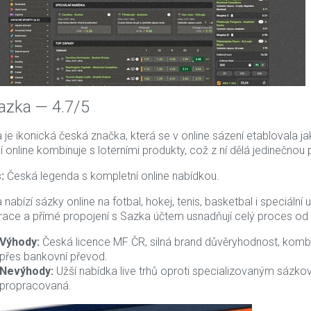
Sazka — 4.7/5
 je ikonická česká značka, která se v online sázení etablovala j
í online kombinuje s loterními produkty, což z ní dělá jedinečno
:
Česká legenda s kompletní online nabídkou.
 nabízí sázky online na fotbal, hokej, tenis, basketbal i speciál
trace a přímé propojení s Sazka účtem usnadňují celý proces od 
Výhody:
Česká licence MF ČR, silná brand důvěryhodnost, kombin
přes bankovní převod.
Nevýhody:
Užší nabídka live trhů oproti specializovaným sázko
propracovaná.