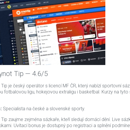
Synot Tip — 4.6/5
 Tip je český operátor s licencí MF ČR, který nabízí sportovní s
u fotbalovou ligu, hokejovou extraligu i basketbal. Kurzy na tyt
:
Specialista na české a slovenské sporty.
 Tip zaujme zejména sázkaře, kteří sledují domácí dění. Live sáz
stikami. Uvítací bonus je dostupný po registraci a splnění podmíne