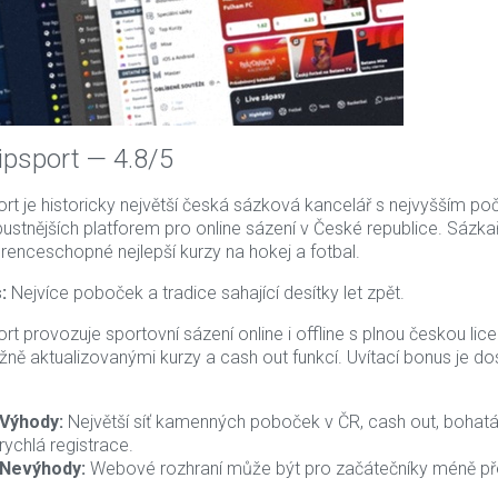
 Nukeproof Horizon Pro
ná
,- Kč
2 850,- Kč
Pedály Nukeproof Horizon 
Skladem
 Kč bez DPH
Sam Hill
Tipsport — 4.8/5
2 590,- Kč
3 
razit detaily
2 140,38 Kč bez DPH
ort je historicky největší česká sázková kancelář s nejvyšším 
bustnějších platforem pro online sázení v České republice. Sázk
Zobrazit detaily
renceschopné nejlepší kurzy na hokej a fotbal.
:
Nejvíce poboček a tradice sahající desítky let zpět.
ort provozuje sportovní sázení online i offline s plnou českou li
žně aktualizovanými kurzy a cash out funkcí. Uvítací bonus je do
Výhody:
Největší síť kamenných poboček v ČR, cash out, bohatá
rychlá registrace.
Nevýhody:
Webové rozhraní může být pro začátečníky méně pře