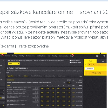
lepší sázkové kanceláře online – srovnání 2
ní online sázení v České republice prošlo za poslední roky výra
je licence pouze prověřeným operátorům, kteří splňují přísné po
čnosti vkladů. Níže najdete aktuální, nezávislé srovnání top sá
 uvítací bonus, live sázky, platební metody a rychlost výplat, abys
 Reklama | Hrajte zodpovědně