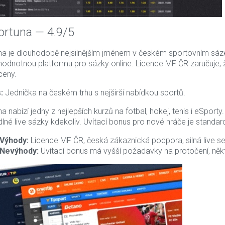
Fortuna — 4.9/5
na je dlouhodobě nejsilnějším jménem v českém sportovním sáz
ohodnotnou platformu pro sázky online. Licence MF ČR zaručuje, 
ceny.
:
Jednička na českém trhu s nejširší nabídkou sportů.
a nabízí jedny z nejlepších kurzů na fotbal, hokej, tenis i eSport
lné live sázky kdekoliv. Uvítací bonus pro nové hráče je standar
-18%
Výhody:
Licence MF ČR, česká zákaznická podpora, silná live sekc
Akční nabídka
Nevýhody:
Uvítací bonus má vyšší požadavky na protočení, někte
ídka
Nejprodávanější
anější