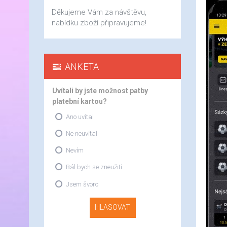
Děkujeme Vám za návštěvu,
nabídku zboží připravujeme!
ANKETA
Uvítali by jste možnost patby
platební kartou?
Ano uvítal
Ne neuvítal
Nevím
Bál bych se zneužití
Jsem švorc
HLASOVAT